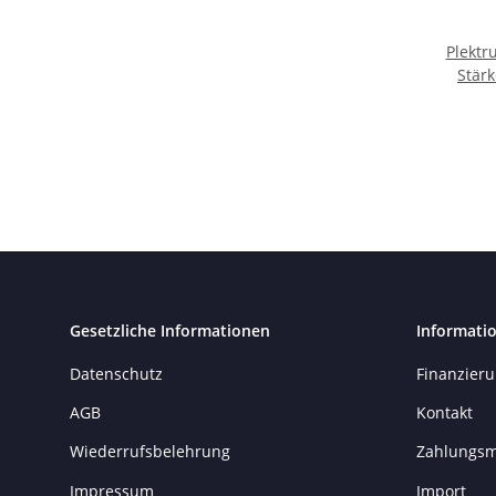
Plektr
Stärk
0.
Gesetzliche Informationen
Informati
Datenschutz
Finanzier
AGB
Kontakt
Wiederrufsbelehrung
Zahlungsm
Impressum
Import