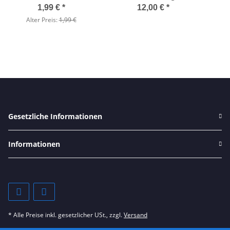
Westerngitarre,
1,99 €
*
12,00 €
*
Aluminium, schwarz
A
Alter Preis:
1,99 €
Gesetzliche Informationen
Informationen
* Alle Preise inkl. gesetzlicher USt., zzgl.
Versand