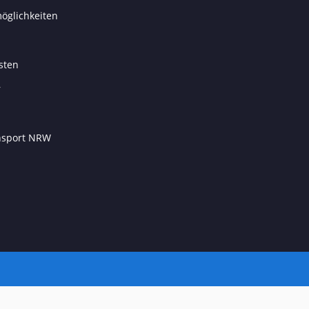
öglichkeiten
sten
r
ansport NRW