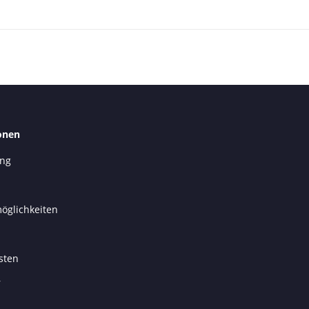
onen
ung
öglichkeiten
sten
r