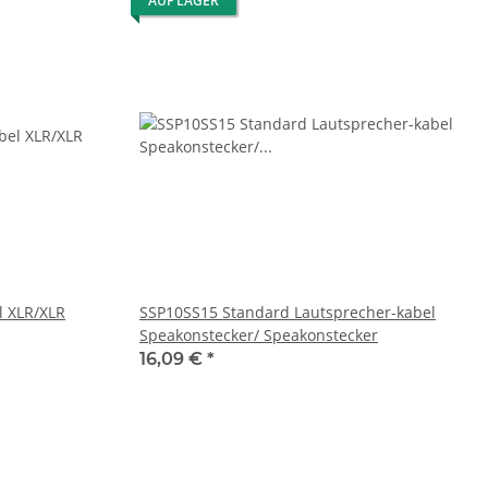
AUF LAGER
l XLR/XLR
SSP10SS15 Standard Lautsprecher-kabel
Speakonstecker/ Speakonstecker
16,09 €
*