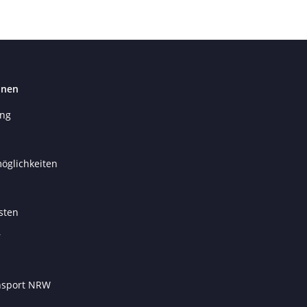
onen
ung
öglichkeiten
sten
r
ansport NRW