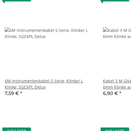
6M Instrumentenkabel S-Serie, Klinke/ L
Kabel 3 M Git
Klinke, SGC6PL Delux
6mm Klinke au
7,59 €
*
6,90 €
*