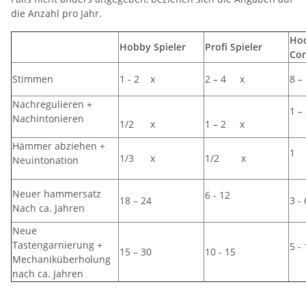
die Anzahl pro Jahr.
Hoc
Hobby Spieler
Profi Spieler
Con
Stimmen
1 - 2 x
2 – 4 x
8 –
Nachregulieren +
1 
Nachintonieren
1/2 x
1 – 2 x
Hämmer abziehen +
1
1/3 x
1/2 x
Neuintonation
Neuer hammersatz
6 - 12
18 – 24
3 - 
Nach ca. Jahren
Neue
Tastengarnierung +
5 -
15 – 30
10 - 15
Mechaniküberholung
nach ca. Jahren