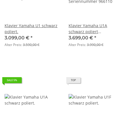
Klavier Yamaha U1 schwarz
Klavier Yamaha U1A
poliert.
schwarz poliert
Seriennummer 966110
3.099,00 €
*
3.699,00 €
*
Alter Preis:
3.590,00 €
Alter Preis:
3.990,00 €
SALE 5%
TOP