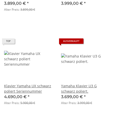
Seriennummer 394116
Seriennummer 1935905
3.899,00 €
*
3.999,00 €
*
Alter Preis:
3.899,00 €
TOP
AUSVERKAUFT
Klavier Yamaha UX schwarz
Yamaha Klavier U3 G
poliert Seriennummer
schwarz poliert.
4.690,00 €
*
3.699,00 €
*
Alter Preis:
5.900,00 €
Alter Preis:
3.999,00 €