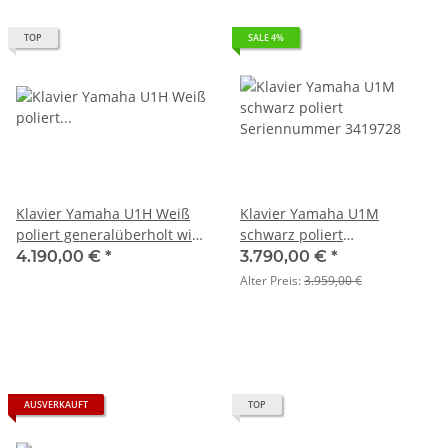
TOP
SALE 4%
Klavier Yamaha U1H Weiß
Klavier Yamaha U1M
poliert generalüberholt wie
schwarz poliert
Neue
Seriennummer 3419728
4.190,00 €
*
3.790,00 €
*
Alter Preis:
3.959,00 €
AUSVERKAUFT
TOP