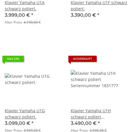
Klavier Yamaha U1A
Klavier Yamaha U1F schwarz
schwarz poliert.
poliert.
3.999,00 €
*
3.390,00 €
*
Alter Preis:
4.190,00 €
SALE 23%
AUSVERKAUFT
Klavier Yamaha U1G
Klavier Yamaha U1H
schwarz poliert.
schwarz poliert
Seriennummer 1831777
3.099,00 €
*
3.490,00 €
*
Alter Preis:
3.999,00 €
Alter Preis:
3.590,00 €