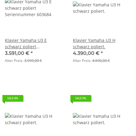
Klavier Yamaha U3 E
Klavier Yamaha U3 H
schwarz poliert
schwarz poliert.
Seriennummer 603684
3.591,00 €
*
4.390,00 €
*
Alter Preis:
3.999,00 €
Alter Preis:
4.690,00 €
SALE 8%
SALE 9%