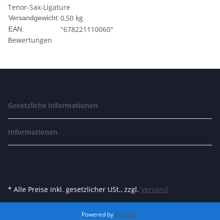
Tenor-Sax-Ligature
0,50 kg
Versandgewicht:
"678221110060"
EAN:
Bewertungen
Gesetzliche Informationen
Informationen
* Alle Preise inkl. gesetzlicher USt., zzgl.
Versand
Powered by
JTL-Shop