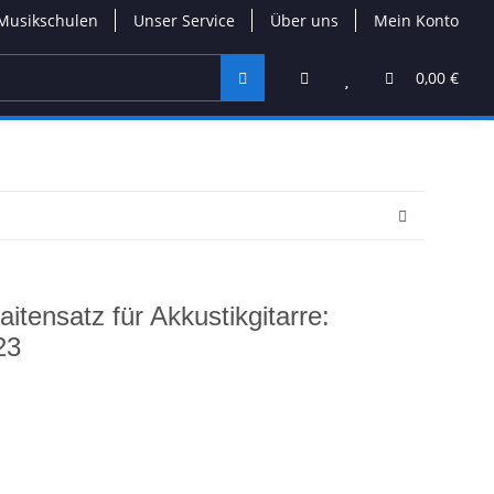
Musikschulen
Unser Service
Über uns
Mein Konto
0,00 €
tensatz für Akkustikgitarre:
23