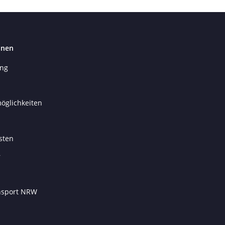
onen
ung
öglichkeiten
sten
r
ansport NRW