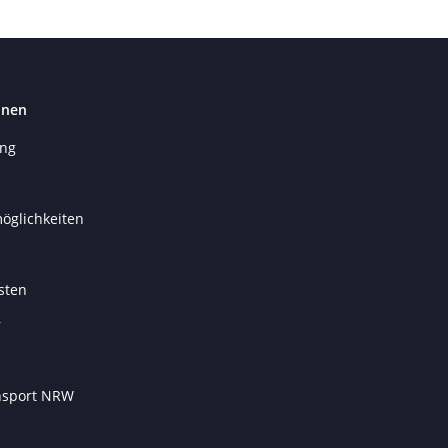
onen
ung
öglichkeiten
sten
r
ansport NRW