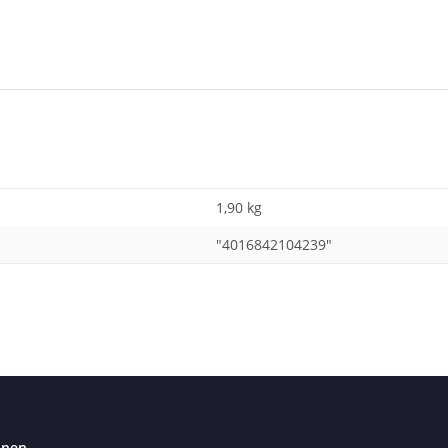
1,90 kg
"4016842104239"
onen