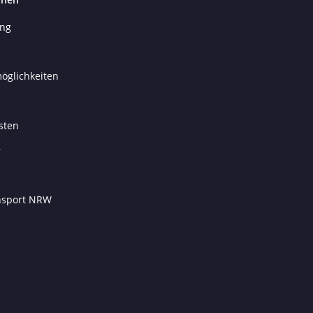
ung
öglichkeiten
sten
r
ansport NRW