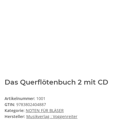
Das Querflötenbuch 2 mit CD
Artikelnummer:
1001
GTIN:
9783802404887
Kategorie:
NOTEN FÜR BLÄSER
Hersteller:
Musikverlag : Voggenreiter