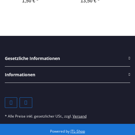
E
1,50 €
*
13,50 €
*
Gesetzliche Informationen
Informationen
* Alle Preise inkl. gesetzlicher USt., zzgl.
Versand
Powered by
JTL-Shop