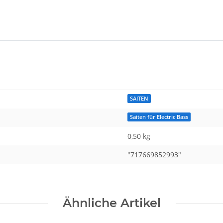
SAITEN
Saiten für Electric Bass
0,50 kg
"717669852993"
Ähnliche Artikel