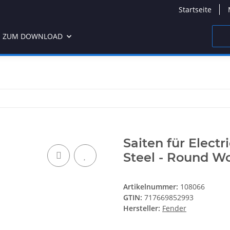
Startseite
 ZUM DOWNLOAD
Saiten für Elect
Steel - Round Wo
Artikelnummer:
108066
GTIN:
717669852993
Hersteller:
Fender