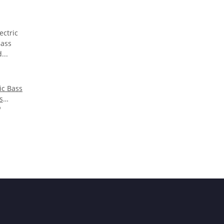
ric Bass
s
eel - 2
*
D