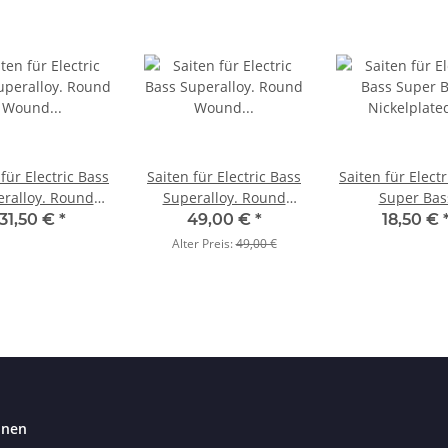
für Electric Bass
Saiten für Electric Bass
Saiten für Elect
ralloy. Round
Superalloy. Round
Super Bas
Long Scale Satz
Wound Long Scale Satz
Nickelplated St
31,50 €
*
49,00 €
*
18,50 €
4-string
6-string
Saiten A-
Alter Preis:
49,00 €
onen