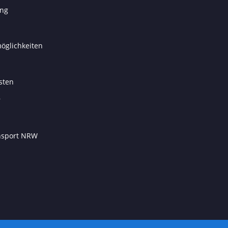
ung
öglichkeiten
sten
r
ansport NRW