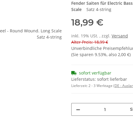
Fender
Saiten für Electric Bass
Scale
Satz
4-string
18,99 €
inkl. 19% USt. , zzgl.
Versand
Alter Preis: 18,99 €
Unverbindliche Preisempfehlun
(Sie sparen
9.53%
, also
2,00 €
)
sofort verfügbar
Lieferstatus: sofort lieferbar
Lieferzeit:
2 - 3 Werktage
(DE - Ausla
S