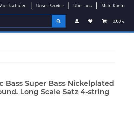
Musikschulen
Unser Service
Über uns
Mein Konto
0,00 €
ric Bass Super Bass Nickelplated
und. Long Scale Satz 4-string